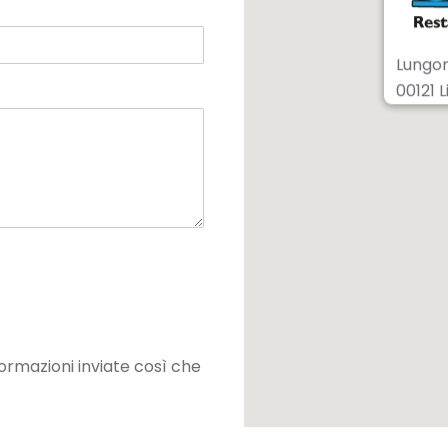
Lungom
00121 L
ormazioni inviate così che